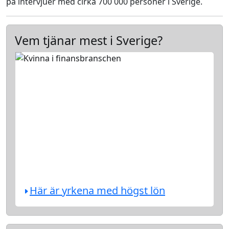
på intervjuer med cirka 700 000 personer i Sverige.
Vem tjänar mest i Sverige?
Här är yrkena med högst lön