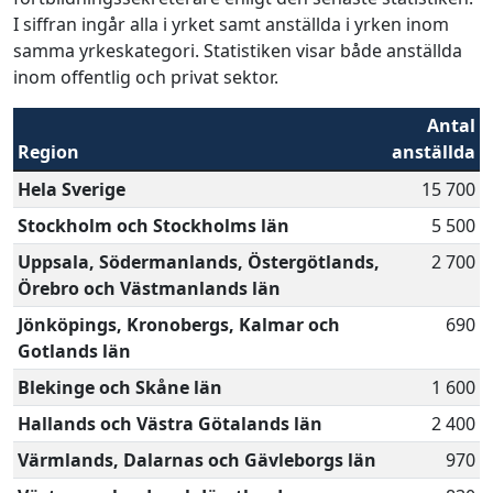
I siffran ingår alla i yrket samt anställda i yrken inom
samma yrkeskategori. Statistiken visar både anställda
inom offentlig och privat sektor.
Antal
Region
anställda
Hela Sverige
15 700
Stockholm och Stockholms län
5 500
Uppsala, Södermanlands, Östergötlands,
2 700
Örebro och Västmanlands län
Jönköpings, Kronobergs, Kalmar och
690
Gotlands län
Blekinge och Skåne län
1 600
Hallands och Västra Götalands län
2 400
Värmlands, Dalarnas och Gävleborgs län
970