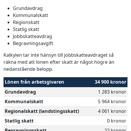
Grundavdrag
Kommunalskatt
Regionskatt
Statlig skatt
Jobbskatteavdrag
Begravningsavgift
Kalkylen tar inte hänsyn till jobbskatteavdraget så
räkna med att lönen efter skatt är något högre än
nedanstående belopp.
Lönen från arbetsgivaren
34 900 kronor
Grundavdrag
1 283 kronor
Kommunalskatt
5 964 kronor
Regionalskatt (landstingsskatt)
4 061 kronor
Statlig skatt
0 kronor
Begravningsskatt
22 kronor