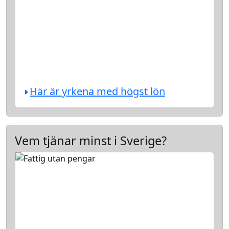
Här är yrkena med högst lön
Vem tjänar minst i Sverige?