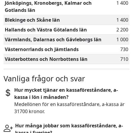
Jönköpings, Kronobergs, Kalmar och
1 400
Gotlands län
Blekinge och Skåne län
1 400
Hallands och Västra Götalands län
2 200
Värmlands, Dalarnas och Gävleborgs län
1 000
Västernorrlands och Jämtlands
730
Västerbottens och Norrbottens län
710
Vanliga frågor och svar
Hur mycket tjänar en kassaföreståndare, a-
kassa i lön i månaden?
Medellönen för en kassaföreståndare, a-kassa är
31700 kronor.
Hur många jobbar som kassaföreståndare, a-
kassa i Sverige?