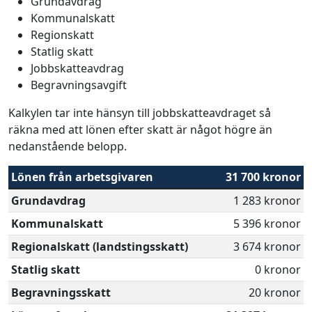
Grundavdrag
Kommunalskatt
Regionskatt
Statlig skatt
Jobbskatteavdrag
Begravningsavgift
Kalkylen tar inte hänsyn till jobbskatteavdraget så
räkna med att lönen efter skatt är något högre än
nedanstående belopp.
Lönen från arbetsgivaren
31 700 kronor
Grundavdrag
1 283 kronor
Kommunalskatt
5 396 kronor
Regionalskatt (landstingsskatt)
3 674 kronor
Statlig skatt
0 kronor
Begravningsskatt
20 kronor