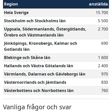
Region
anställda
Hela Sverige
15 700
Stockholm och Stockholms län
5 500
Uppsala, Södermanlands, Östergötlands,
2 700
Örebro och Västmanlands län
Jönköpings, Kronobergs, Kalmar och
690
Gotlands län
Blekinge och Skåne län
1 600
Hallands och Västra Götalands län
2 400
Värmlands, Dalarnas och Gävleborgs län
970
Västernorrlands och Jämtlands
830
Västerbottens och Norrbottens län
760
Vanliga frågor och svar