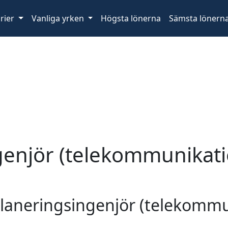
rier
Vanliga yrken
Högsta lönerna
Sämsta lönern
enjör (telekommunikatio
 planeringsingenjör (telekommu