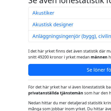
Se även lönestatistik f
Akustiker
Akustisk designer
Anläggningsingenjör (bygg), civili
I det här yrket finns det även statistik där
snitt 49200 kronor i yrket medan
männen
h
Se löner fö
För det här yrket har vi även lönestatistik ba
privatanställda tjänstemän
som har den h
Nedan hittar du mer detaljerad statisitk kr
många som jobbar inom yrket. Du hittar äve