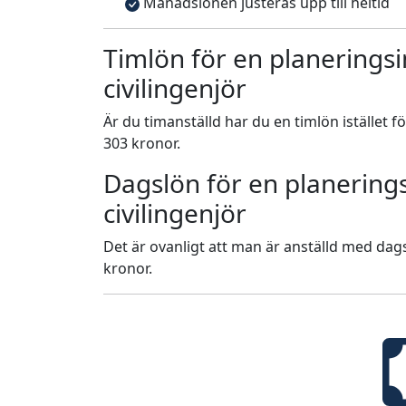
Månadslönen justeras upp till heltid
Timlön för en planerings
civilingenjör
Är du timanställd har du en timlön istället f
303 kronor.
Dagslön för en planering
civilingenjör
Det är ovanligt att man är anställd med dags
kronor.