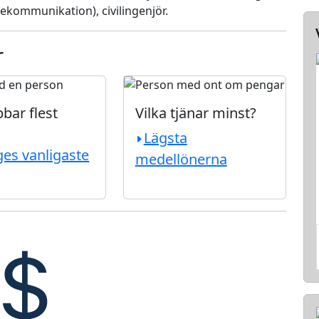
ekommunikation), civilingenjör.
r
bar flest
Vilka tjänar minst?
Lägsta
ges vanligaste
medellönerna