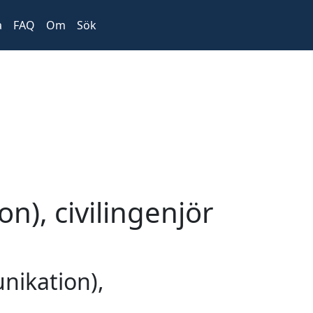
a
FAQ
Om
Sök
n), civilingenjör
nikation),