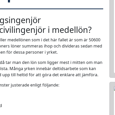
ngsingenjör
ivilingenjör i medellön?
ller medellönen som i det här fallet är som är 50600
rsoners löner summeras ihop och divideras sedan med
nen för dessa personer i yrket.
 då tar man den lön som ligger mest i mitten om man
en lista. Många yrken innebär deltidsarbete som kan
d upp till heltid för att göra det enklare att jämföra.
mster justerade enligt följande:
ed