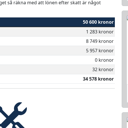
aget så räkna med att lönen efter skatt är något
50 600 kronor
1 283 kronor
8 749 kronor
5 957 kronor
0 kronor
32 kronor
34 578 kronor