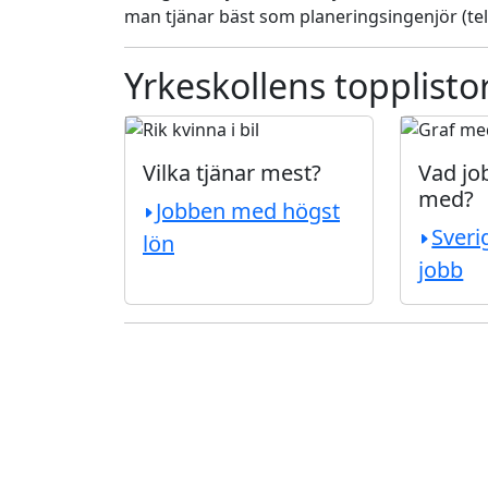
man tjänar bäst som planeringsingenjör (tel
Yrkeskollens topplisto
Vilka tjänar mest?
Vad job
med?
Jobben med högst
Sveri
lön
jobb