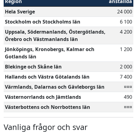
Region
anställda
Hela Sverige
24 000
Stockholm och Stockholms län
6 100
Uppsala, Södermanlands, Östergötlands,
4 200
Örebro och Västmanlands län
Jönköpings, Kronobergs, Kalmar och
1 200
Gotlands län
Blekinge och Skåne län
2 000
Hallands och Västra Götalands län
7 400
Värmlands, Dalarnas och Gävleborgs län
¤¤¤
Västernorrlands och Jämtlands
490
Västerbottens och Norrbottens län
¤¤¤
Vanliga frågor och svar