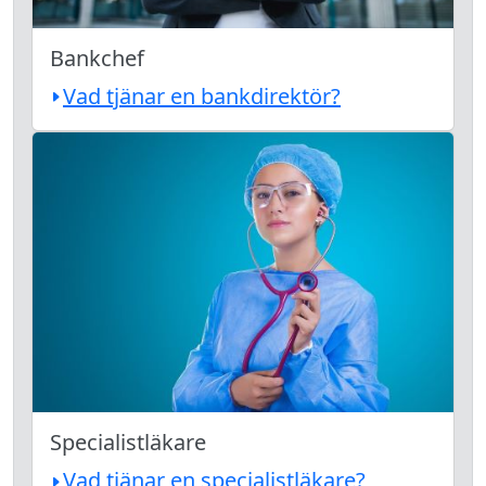
Bankchef
Vad tjänar en bankdirektör?
Specialistläkare
Vad tjänar en specialistläkare?