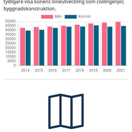
tydligare visa könens löneutveckling som civilingenjör,
byggnadskonstruktion.