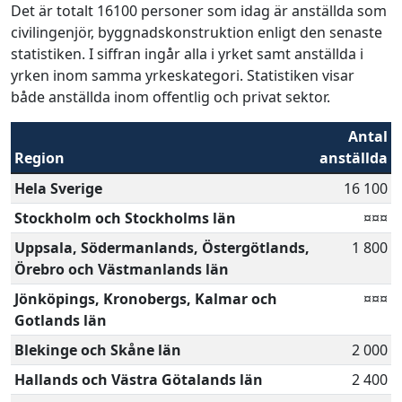
Det är totalt 16100 personer som idag är anställda som
civilingenjör, byggnadskonstruktion enligt den senaste
statistiken. I siffran ingår alla i yrket samt anställda i
yrken inom samma yrkeskategori. Statistiken visar
både anställda inom offentlig och privat sektor.
Antal
Region
anställda
Hela Sverige
16 100
Stockholm och Stockholms län
¤¤¤
Uppsala, Södermanlands, Östergötlands,
1 800
Örebro och Västmanlands län
Jönköpings, Kronobergs, Kalmar och
¤¤¤
Gotlands län
Blekinge och Skåne län
2 000
Hallands och Västra Götalands län
2 400