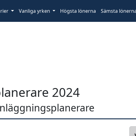
rier
Vanliga yrken
Högsta lönerna
Sämsta lönern
lanerare 2024
 anläggningsplanerare