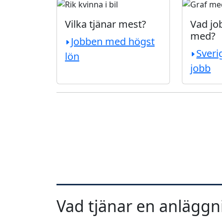
Vilka tjänar mest?
Vad job
med?
Jobben med högst
Sveri
lön
jobb
Vad tjänar en anläggn