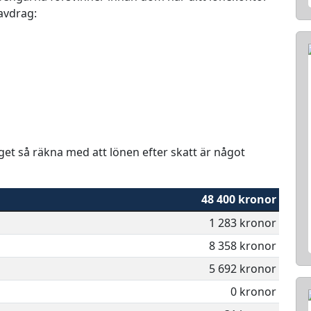
 avdrag:
aget så räkna med att lönen efter skatt är något
48 400 kronor
1 283 kronor
8 358 kronor
5 692 kronor
0 kronor