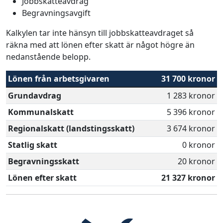
Jobbskatteavdrag
Begravningsavgift
Kalkylen tar inte hänsyn till jobbskatteavdraget så
räkna med att lönen efter skatt är något högre än
nedanstående belopp.
Lönen från arbetsgivaren
31 700 kronor
Grundavdrag
1 283 kronor
Kommunalskatt
5 396 kronor
Regionalskatt (landstingsskatt)
3 674 kronor
Statlig skatt
0 kronor
Begravningsskatt
20 kronor
Lönen efter skatt
21 327 kronor