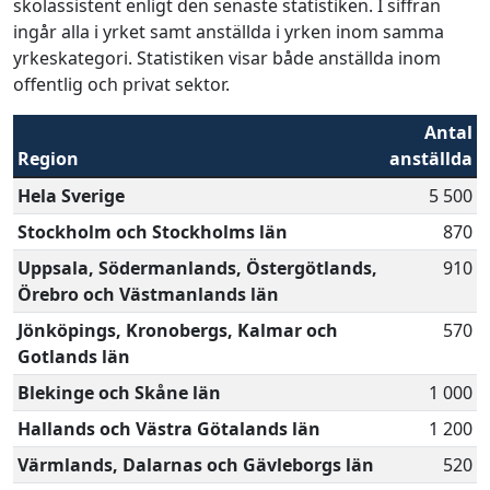
skolassistent enligt den senaste statistiken. I siffran
ingår alla i yrket samt anställda i yrken inom samma
yrkeskategori. Statistiken visar både anställda inom
offentlig och privat sektor.
Antal
Region
anställda
Hela Sverige
5 500
Stockholm och Stockholms län
870
Uppsala, Södermanlands, Östergötlands,
910
Örebro och Västmanlands län
Jönköpings, Kronobergs, Kalmar och
570
Gotlands län
Blekinge och Skåne län
1 000
Hallands och Västra Götalands län
1 200
Värmlands, Dalarnas och Gävleborgs län
520