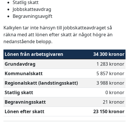
Statlig skatt
Jobbskatteavdrag
Begravningsavgift
Kalkylen tar inte hänsyn till jobbskatteavdraget så
räkna med att lönen efter skatt är något högre än
nedanstående belopp.
Lönen från arbetsgivaren
34 300 kronor
Grundavdrag
1 283 kronor
Kommunalskatt
5 857 kronor
Regionalskatt (landstingsskatt)
3 988 kronor
Statlig skatt
0 kronor
Begravningsskatt
21 kronor
Lönen efter skatt
23 150 kronor