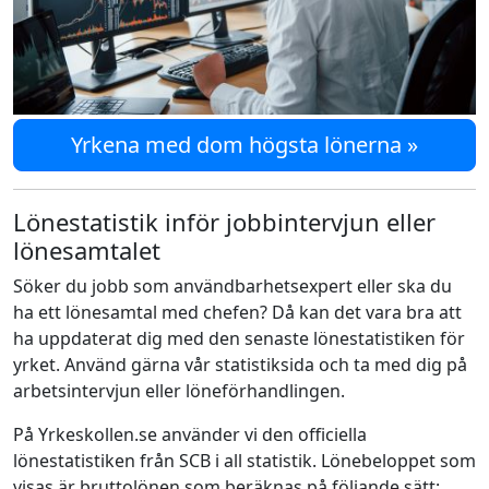
Yrkena med dom högsta lönerna »
Lönestatistik inför jobbintervjun eller
lönesamtalet
Söker du jobb som användbarhetsexpert eller ska du
ha ett lönesamtal med chefen? Då kan det vara bra att
ha uppdaterat dig med den senaste lönestatistiken för
yrket. Använd gärna vår statistiksida och ta med dig på
arbetsintervjun eller löneförhandlingen.
På Yrkeskollen.se använder vi den officiella
lönestatistiken från SCB i all statistik. Lönebeloppet som
visas är bruttolönen som beräknas på följande sätt: