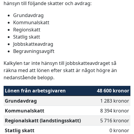
hänsyn till följande skatter och avdrag:
Grundavdrag
Kommunalskatt
Regionskatt
Statlig skatt
Jobbskatteavdrag
Begravningsavgift
Kalkylen tar inte hänsyn till jobbskatteavdraget så
räkna med att lönen efter skatt är något högre än
nedanstående belopp.
Lönen från arbetsgivaren
48 600 kronor
Grundavdrag
1 283 kronor
Kommunalskatt
8 394 kronor
Regionalskatt (landstingsskatt)
5 716 kronor
Statlig skatt
0 kronor