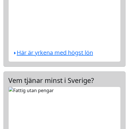
Här är yrkena med högst lön
Vem tjänar minst i Sverige?