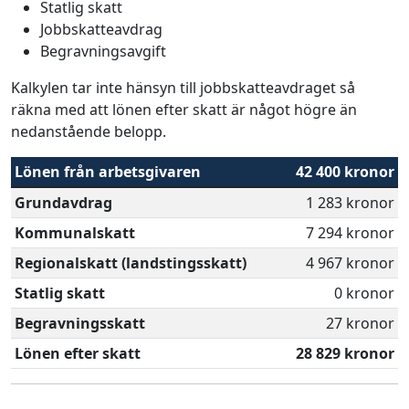
Statlig skatt
Jobbskatteavdrag
Begravningsavgift
Kalkylen tar inte hänsyn till jobbskatteavdraget så
räkna med att lönen efter skatt är något högre än
nedanstående belopp.
Lönen från arbetsgivaren
42 400 kronor
Grundavdrag
1 283 kronor
Kommunalskatt
7 294 kronor
Regionalskatt (landstingsskatt)
4 967 kronor
Statlig skatt
0 kronor
Begravningsskatt
27 kronor
Lönen efter skatt
28 829 kronor