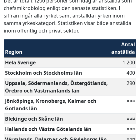
Det är totalt 1200 personer som idag är anställda som
chefsmikrobiolog enligt den senaste statistiken. I
siffran ingår alla i yrket samt anställda i yrken inom
samma yrkeskategori. Statistiken visar både anställda
inom offentlig och privat sektor.
Antal
Region
anställda
Hela Sverige
1 200
Stockholm och Stockholms län
400
Uppsala, Södermanlands, Östergötlands,
290
Örebro och Västmanlands län
Jönköpings, Kronobergs, Kalmar och
¤¤¤
Gotlands län
Blekinge och Skåne län
¤¤¤
Hallands och Västra Götalands län
¤¤¤
Värmlands, Dalarnas och Gävleborgs län
¤¤¤