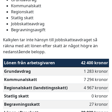
Kommunalskatt
Regionskatt
Statlig skatt
Jobbskatteavdrag
Begravningsavgift
Kalkylen tar inte hänsyn till jobbskatteavdraget så
räkna med att lönen efter skatt är något högre än
nedanstående belopp.
Lönen från arbetsgivaren
42 400 kronor
Grundavdrag
1 283 kronor
Kommunalskatt
7 294 kronor
Regionalskatt (landstingsskatt)
4 967 kronor
Statlig skatt
0 kronor
Begravningsskatt
27 kronor