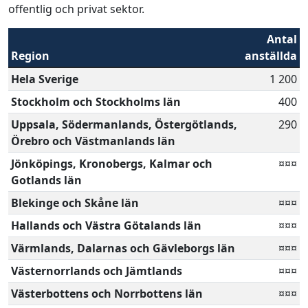
offentlig och privat sektor.
Antal
Region
anställda
Hela Sverige
1 200
Stockholm och Stockholms län
400
Uppsala, Södermanlands, Östergötlands,
290
Örebro och Västmanlands län
Jönköpings, Kronobergs, Kalmar och
¤¤¤
Gotlands län
Blekinge och Skåne län
¤¤¤
Hallands och Västra Götalands län
¤¤¤
Värmlands, Dalarnas och Gävleborgs län
¤¤¤
Västernorrlands och Jämtlands
¤¤¤
Västerbottens och Norrbottens län
¤¤¤