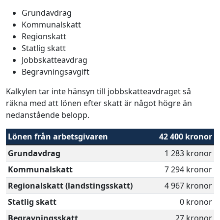
Grundavdrag
Kommunalskatt
Regionskatt
Statlig skatt
Jobbskatteavdrag
Begravningsavgift
Kalkylen tar inte hänsyn till jobbskatteavdraget så
räkna med att lönen efter skatt är något högre än
nedanstående belopp.
Lönen från arbetsgivaren
42 400 kronor
Grundavdrag
1 283 kronor
Kommunalskatt
7 294 kronor
Regionalskatt (landstingsskatt)
4 967 kronor
Statlig skatt
0 kronor
Begravningsskatt
27 kronor