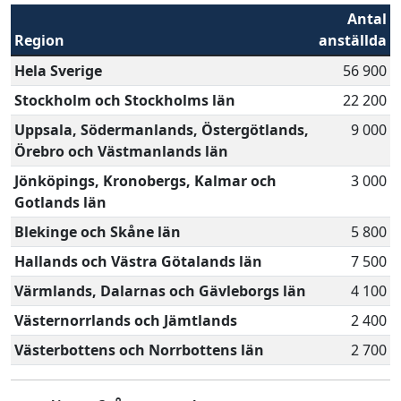
Antal
Region
anställda
Hela Sverige
56 900
Stockholm och Stockholms län
22 200
Uppsala, Södermanlands, Östergötlands,
9 000
Örebro och Västmanlands län
Jönköpings, Kronobergs, Kalmar och
3 000
Gotlands län
Blekinge och Skåne län
5 800
Hallands och Västra Götalands län
7 500
Värmlands, Dalarnas och Gävleborgs län
4 100
Västernorrlands och Jämtlands
2 400
Västerbottens och Norrbottens län
2 700