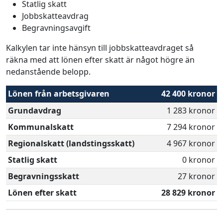
Statlig skatt
Jobbskatteavdrag
Begravningsavgift
Kalkylen tar inte hänsyn till jobbskatteavdraget så
räkna med att lönen efter skatt är något högre än
nedanstående belopp.
Lönen från arbetsgivaren
42 400 kronor
Grundavdrag
1 283 kronor
Kommunalskatt
7 294 kronor
Regionalskatt (landstingsskatt)
4 967 kronor
Statlig skatt
0 kronor
Begravningsskatt
27 kronor
Lönen efter skatt
28 829 kronor