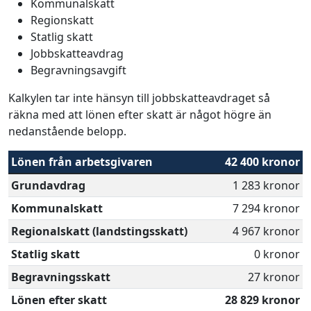
Kommunalskatt
Regionskatt
Statlig skatt
Jobbskatteavdrag
Begravningsavgift
Kalkylen tar inte hänsyn till jobbskatteavdraget så
räkna med att lönen efter skatt är något högre än
nedanstående belopp.
Lönen från arbetsgivaren
42 400 kronor
Grundavdrag
1 283 kronor
Kommunalskatt
7 294 kronor
Regionalskatt (landstingsskatt)
4 967 kronor
Statlig skatt
0 kronor
Begravningsskatt
27 kronor
Lönen efter skatt
28 829 kronor