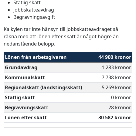
Statlig skatt
Jobbskatteavdrag
Begravningsavgift
Kalkylen tar inte hänsyn till jobbskatteavdraget så
räkna med att lönen efter skatt är något högre än
nedanstående belopp.
Lönen från arbetsgivaren
44 900 kronor
Grundavdrag
1 283 kronor
Kommunalskatt
7 738 kronor
Regionalskatt (landstingsskatt)
5 269 kronor
Statlig skatt
0 kronor
Begravningsskatt
28 kronor
Lönen efter skatt
30 582 kronor