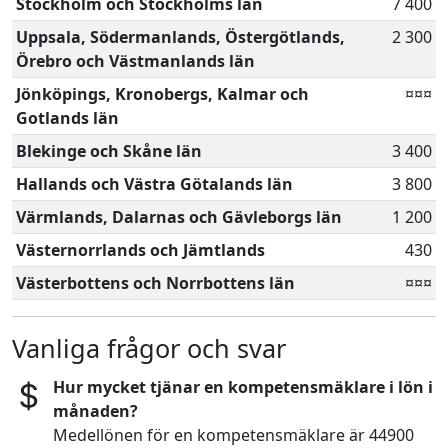
Stockholm och Stockholms län
7 400
Uppsala, Södermanlands, Östergötlands,
2 300
Örebro och Västmanlands län
Jönköpings, Kronobergs, Kalmar och
¤¤¤
Gotlands län
Blekinge och Skåne län
3 400
Hallands och Västra Götalands län
3 800
Värmlands, Dalarnas och Gävleborgs län
1 200
Västernorrlands och Jämtlands
430
Västerbottens och Norrbottens län
¤¤¤
Vanliga frågor och svar
Hur mycket tjänar en kompetensmäklare i lön i
månaden?
Medellönen för en kompetensmäklare är 44900