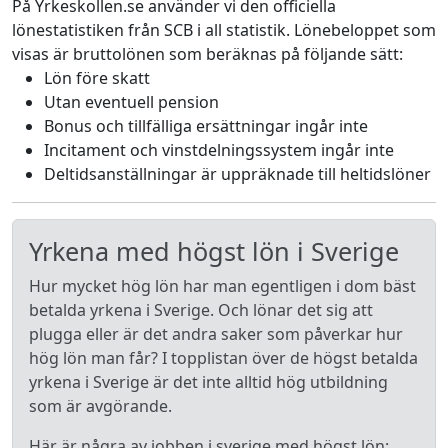
På Yrkeskollen.se använder vi den officiella
lönestatistiken från SCB i all statistik. Lönebeloppet som
visas är bruttolönen som beräknas på följande sätt:
Lön före skatt
Utan eventuell pension
Bonus och tillfälliga ersättningar ingår inte
Incitament och vinstdelningssystem ingår inte
Deltidsanställningar är uppräknade till heltidslöner
Yrkena med högst lön i Sverige
Hur mycket hög lön har man egentligen i dom bäst
betalda yrkena i Sverige. Och lönar det sig att
plugga eller är det andra saker som påverkar hur
hög lön man får? I topplistan över de högst betalda
yrkena i Sverige är det inte alltid hög utbildning
som är avgörande.
Här är några av jobben i sverige med högst lön: