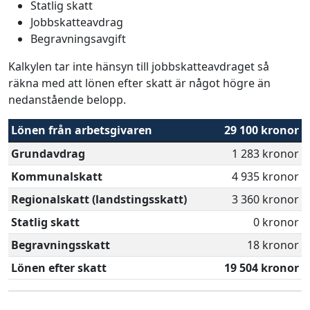
Statlig skatt
Jobbskatteavdrag
Begravningsavgift
Kalkylen tar inte hänsyn till jobbskatteavdraget så
räkna med att lönen efter skatt är något högre än
nedanstående belopp.
Lönen från arbetsgivaren
29 100 kronor
Grundavdrag
1 283 kronor
Kommunalskatt
4 935 kronor
Regionalskatt (landstingsskatt)
3 360 kronor
Statlig skatt
0 kronor
Begravningsskatt
18 kronor
Lönen efter skatt
19 504 kronor