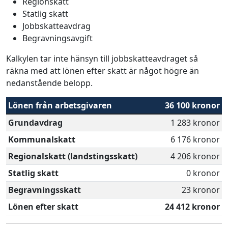
Regionskatt
Statlig skatt
Jobbskatteavdrag
Begravningsavgift
Kalkylen tar inte hänsyn till jobbskatteavdraget så
räkna med att lönen efter skatt är något högre än
nedanstående belopp.
Lönen från arbetsgivaren
36 100 kronor
Grundavdrag
1 283 kronor
Kommunalskatt
6 176 kronor
Regionalskatt (landstingsskatt)
4 206 kronor
Statlig skatt
0 kronor
Begravningsskatt
23 kronor
Lönen efter skatt
24 412 kronor