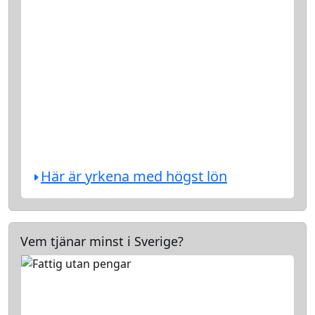
Här är yrkena med högst lön
Vem tjänar minst i Sverige?