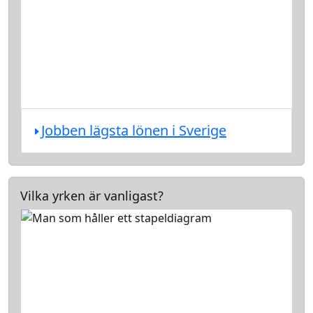
Jobben lägsta lönen i Sverige
Vilka yrken är vanligast?