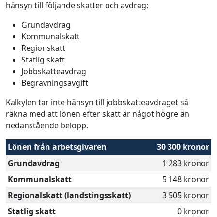
hänsyn till följande skatter och avdrag:
Grundavdrag
Kommunalskatt
Regionskatt
Statlig skatt
Jobbskatteavdrag
Begravningsavgift
Kalkylen tar inte hänsyn till jobbskatteavdraget så
räkna med att lönen efter skatt är något högre än
nedanstående belopp.
Lönen från arbetsgivaren
30 300 kronor
Grundavdrag
1 283 kronor
Kommunalskatt
5 148 kronor
Regionalskatt (landstingsskatt)
3 505 kronor
Statlig skatt
0 kronor