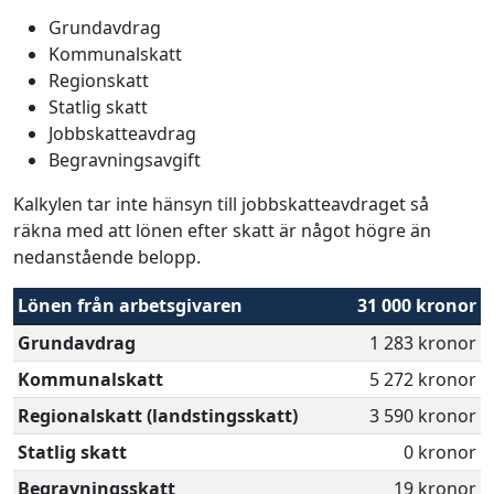
Grundavdrag
Kommunalskatt
Regionskatt
Statlig skatt
Jobbskatteavdrag
Begravningsavgift
Kalkylen tar inte hänsyn till jobbskatteavdraget så
räkna med att lönen efter skatt är något högre än
nedanstående belopp.
Lönen från arbetsgivaren
31 000 kronor
Grundavdrag
1 283 kronor
Kommunalskatt
5 272 kronor
Regionalskatt (landstingsskatt)
3 590 kronor
Statlig skatt
0 kronor
Begravningsskatt
19 kronor