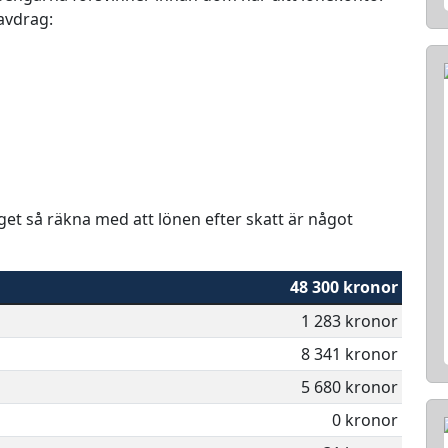
 avdrag:
aget så räkna med att lönen efter skatt är något
48 300 kronor
1 283 kronor
8 341 kronor
5 680 kronor
0 kronor