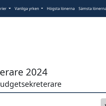
rier
Vanliga yrken
Högsta lönerna
Sämsta lönern
erare 2024
 budgetsekreterare