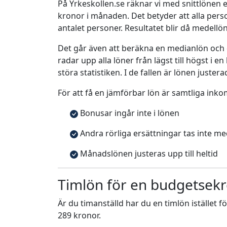
På Yrkeskollen.se räknar vi med snittlönen e
kronor i månaden. Det betyder att alla pe
antalet personer. Resultatet blir då medellö
Det går även att beräkna en medianlön och
radar upp alla löner från lägst till högst i 
störa statistiken. I de fallen är lönen justera
För att få en jämförbar lön är samtliga inko
Bonusar ingår inte i lönen
Andra rörliga ersättningar tas inte m
Månadslönen justeras upp till heltid
Timlön för en budgetsekr
Är du timanställd har du en timlön istället f
289 kronor.