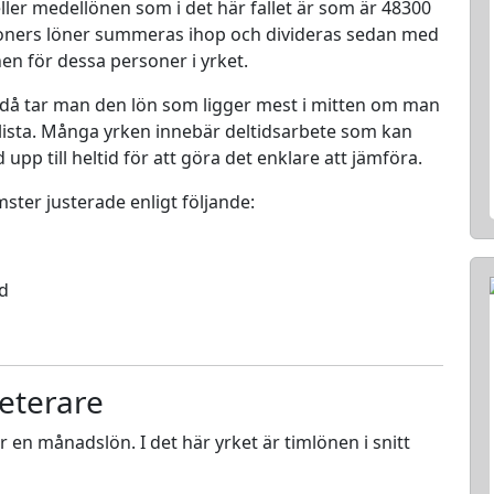
ller medellönen som i det här fallet är som är 48300
rsoners löner summeras ihop och divideras sedan med
nen för dessa personer i yrket.
 då tar man den lön som ligger mest i mitten om man
en lista. Många yrken innebär deltidsarbete som kan
d upp till heltid för att göra det enklare att jämföra.
mster justerade enligt följande:
ed
eterare
ör en månadslön. I det här yrket är timlönen i snitt