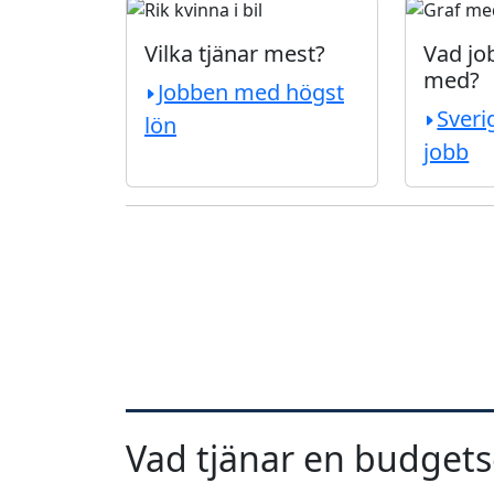
Vilka tjänar mest?
Vad job
med?
Jobben med högst
Sveri
lön
jobb
Vad tjänar en budgets