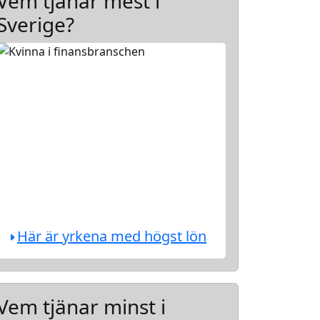
Vem tjänar mest i
Sverige?
Här är yrkena med högst lön
Vem tjänar minst i