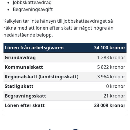
Jobbskatteavdrag
Begravningsavgift
Kalkylen tar inte hänsyn till jobbskatteavdraget så
räkna med att lönen efter skatt är något högre än
nedanstående belopp.
Lönen från arbetsgivaren
34 100 kronor
Grundavdrag
1 283 kronor
Kommunalskatt
5 822 kronor
Regionalskatt (landstingsskatt)
3 964 kronor
Statlig skatt
0 kronor
Begravningsskatt
21 kronor
Lönen efter skatt
23 009 kronor