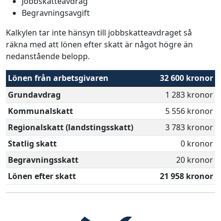
Jobbskatteavdrag
Begravningsavgift
Kalkylen tar inte hänsyn till jobbskatteavdraget så
räkna med att lönen efter skatt är något högre än
nedanstående belopp.
Lönen från arbetsgivaren
32 600 kronor
Grundavdrag
1 283 kronor
Kommunalskatt
5 556 kronor
Regionalskatt (landstingsskatt)
3 783 kronor
Statlig skatt
0 kronor
Begravningsskatt
20 kronor
Lönen efter skatt
21 958 kronor