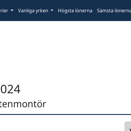
rier
Vanliga yrken
Högsta lönerna
Sämsta lönern
2024
 stenmontör