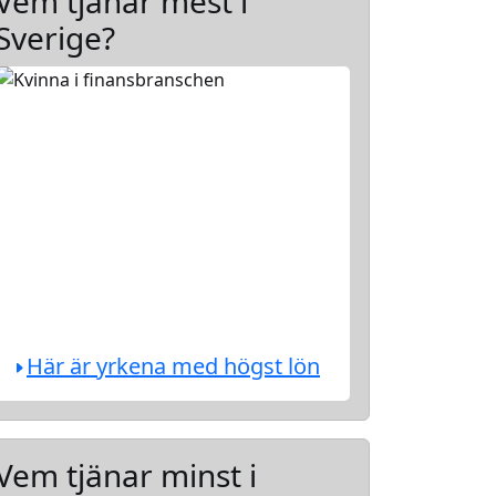
Vem tjänar mest i
Sverige?
Här är yrkena med högst lön
Vem tjänar minst i