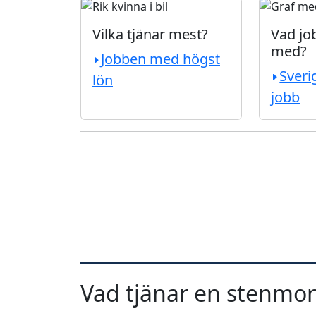
Vilka tjänar mest?
Vad job
med?
Jobben med högst
Sveri
lön
jobb
Vad tjänar en stenmon