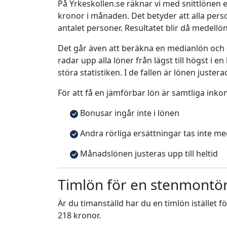
På Yrkeskollen.se räknar vi med snittlönen e
kronor i månaden. Det betyder att alla pe
antalet personer. Resultatet blir då medellö
Det går även att beräkna en medianlön och
radar upp alla löner från lägst till högst i 
störa statistiken. I de fallen är lönen justera
För att få en jämförbar lön är samtliga inko
Bonusar ingår inte i lönen
Andra rörliga ersättningar tas inte m
Månadslönen justeras upp till heltid
Timlön för en stenmontö
Är du timanställd har du en timlön istället f
218 kronor.