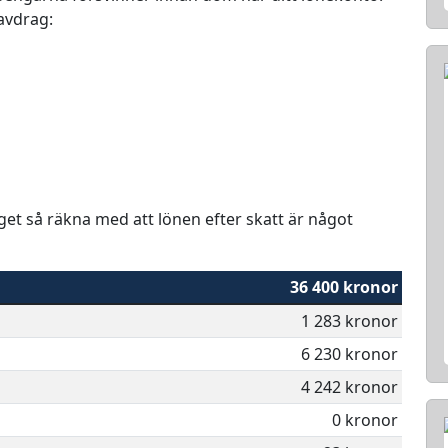
 avdrag:
aget så räkna med att lönen efter skatt är något
36 400 kronor
1 283 kronor
6 230 kronor
4 242 kronor
0 kronor