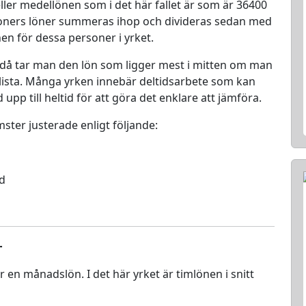
ller medellönen som i det här fallet är som är 36400
rsoners löner summeras ihop och divideras sedan med
nen för dessa personer i yrket.
 då tar man den lön som ligger mest i mitten om man
en lista. Många yrken innebär deltidsarbete som kan
d upp till heltid för att göra det enklare att jämföra.
mster justerade enligt följande:
ed
r
ör en månadslön. I det här yrket är timlönen i snitt