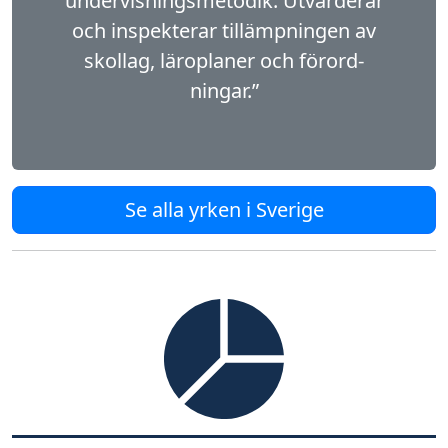
undervisningsmetodik. Utvärderar
och inspekterar tillämpningen av
skollag, läroplaner och förord­
ningar.”
Se alla yrken i Sverige