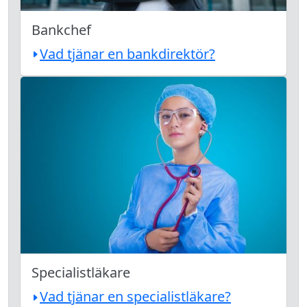
Bankchef
Vad tjänar en bankdirektör?
Specialistläkare
Vad tjänar en specialistläkare?