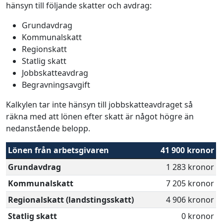
hänsyn till följande skatter och avdrag:
Grundavdrag
Kommunalskatt
Regionskatt
Statlig skatt
Jobbskatteavdrag
Begravningsavgift
Kalkylen tar inte hänsyn till jobbskatteavdraget så
räkna med att lönen efter skatt är något högre än
nedanstående belopp.
Lönen från arbetsgivaren
41 900 kronor
Grundavdrag
1 283 kronor
Kommunalskatt
7 205 kronor
Regionalskatt (landstingsskatt)
4 906 kronor
Statlig skatt
0 kronor