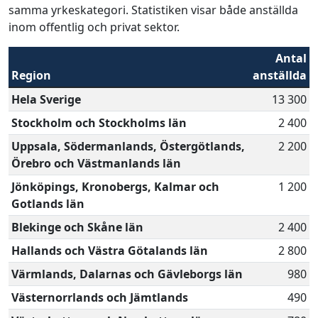
samma yrkeskategori. Statistiken visar både anställda
inom offentlig och privat sektor.
Antal
Region
anställda
Hela Sverige
13 300
Stockholm och Stockholms län
2 400
Uppsala, Södermanlands, Östergötlands,
2 200
Örebro och Västmanlands län
Jönköpings, Kronobergs, Kalmar och
1 200
Gotlands län
Blekinge och Skåne län
2 400
Hallands och Västra Götalands län
2 800
Värmlands, Dalarnas och Gävleborgs län
980
Västernorrlands och Jämtlands
490