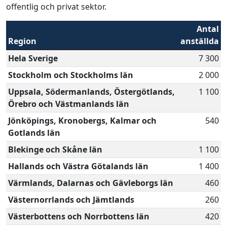
offentlig och privat sektor.
Antal
Region
anställda
Hela Sverige
7 300
Stockholm och Stockholms län
2 000
Uppsala, Södermanlands, Östergötlands,
1 100
Örebro och Västmanlands län
Jönköpings, Kronobergs, Kalmar och
540
Gotlands län
Blekinge och Skåne län
1 100
Hallands och Västra Götalands län
1 400
Värmlands, Dalarnas och Gävleborgs län
460
Västernorrlands och Jämtlands
260
Västerbottens och Norrbottens län
420