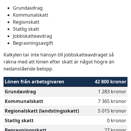
Grundavdrag
Kommunalskatt
Regionskatt
Statlig skatt
Jobbskatteavdrag
Begravningsavgift
Kalkylen tar inte hänsyn till jobbskatteavdraget så
räkna med att lönen efter skatt är något högre än
nedanstående belopp.
Lönen från arbetsgivaren
42 800 kronor
Grundavdrag
1 283 kronor
Kommunalskatt
7 365 kronor
Regionalskatt (landstingsskatt)
5 015 kronor
Statlig skatt
0 kronor
Begravningsskatt
27 kronor