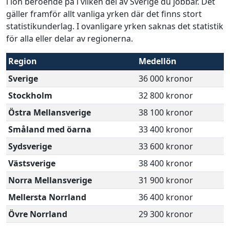
i lön beroende på i vilken del av Sverige du jobbar. Det
gäller framför allt vanliga yrken där det finns stort
statistikunderlag. I ovanligare yrken saknas det statistik
för alla eller delar av regionerna.
Region
Medellön
Sverige
36 000 kronor
Stockholm
32 800 kronor
Östra Mellansverige
38 100 kronor
Småland med öarna
33 400 kronor
Sydsverige
33 600 kronor
Västsverige
38 400 kronor
Norra Mellansverige
31 900 kronor
Mellersta Norrland
36 400 kronor
Övre Norrland
29 300 kronor