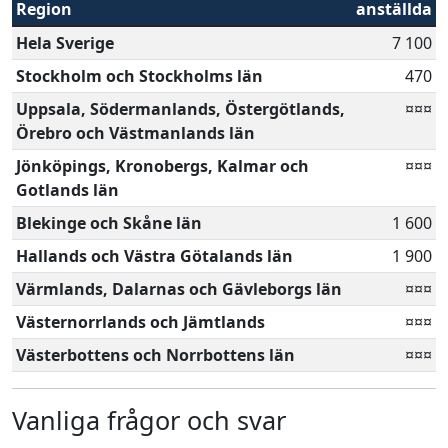
Region
anställda
Hela Sverige
7 100
Stockholm och Stockholms län
470
Uppsala, Södermanlands, Östergötlands,
¤¤¤
Örebro och Västmanlands län
Jönköpings, Kronobergs, Kalmar och
¤¤¤
Gotlands län
Blekinge och Skåne län
1 600
Hallands och Västra Götalands län
1 900
Värmlands, Dalarnas och Gävleborgs län
¤¤¤
Västernorrlands och Jämtlands
¤¤¤
Västerbottens och Norrbottens län
¤¤¤
Vanliga frågor och svar