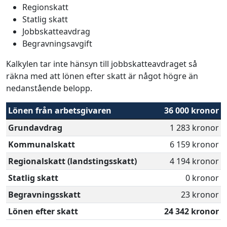
Regionskatt
Statlig skatt
Jobbskatteavdrag
Begravningsavgift
Kalkylen tar inte hänsyn till jobbskatteavdraget så
räkna med att lönen efter skatt är något högre än
nedanstående belopp.
Lönen från arbetsgivaren
36 000 kronor
Grundavdrag
1 283 kronor
Kommunalskatt
6 159 kronor
Regionalskatt (landstingsskatt)
4 194 kronor
Statlig skatt
0 kronor
Begravningsskatt
23 kronor
Lönen efter skatt
24 342 kronor