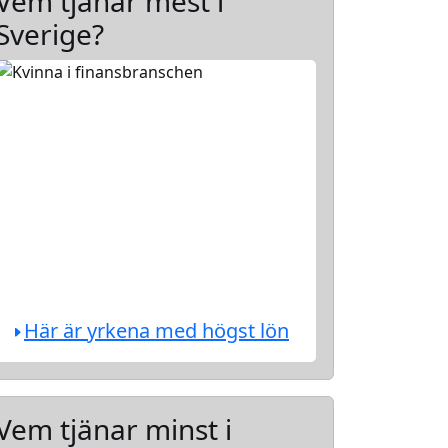
Vem tjänar mest i
Sverige?
Här är yrkena med högst lön
Vem tjänar minst i