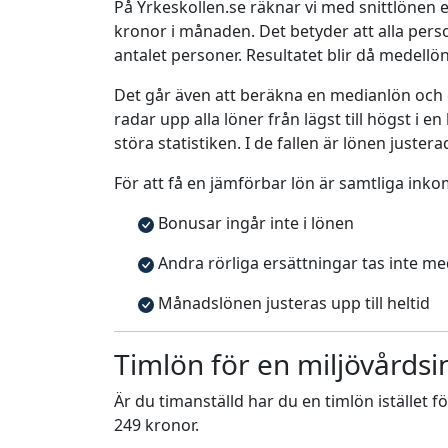
På Yrkeskollen.se räknar vi med snittlönen e
kronor i månaden. Det betyder att alla pe
antalet personer. Resultatet blir då medellö
Det går även att beräkna en medianlön och
radar upp alla löner från lägst till högst i 
störa statistiken. I de fallen är lönen justera
För att få en jämförbar lön är samtliga inko
Bonusar ingår inte i lönen
Andra rörliga ersättningar tas inte m
Månadslönen justeras upp till heltid
Timlön för en miljövårdsi
Är du timanställd har du en timlön istället f
249 kronor.