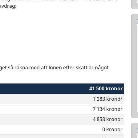
 avdrag:
aget så räkna med att lönen efter skatt är något
41 500 kronor
1 283 kronor
7 134 kronor
4 858 kronor
0 kronor