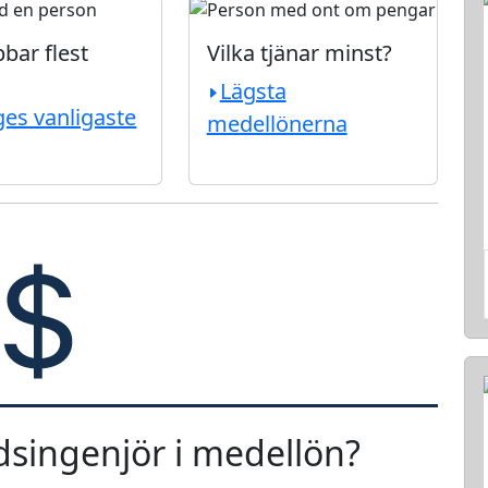
bar flest
Vilka tjänar minst?
Lägsta
ges vanligaste
medellönerna
dsingenjör i medellön?