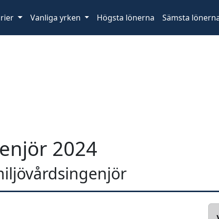
rier
Vanliga yrken
Högsta lönerna
Sämsta lönern
genjör 2024
miljövårdsingenjör