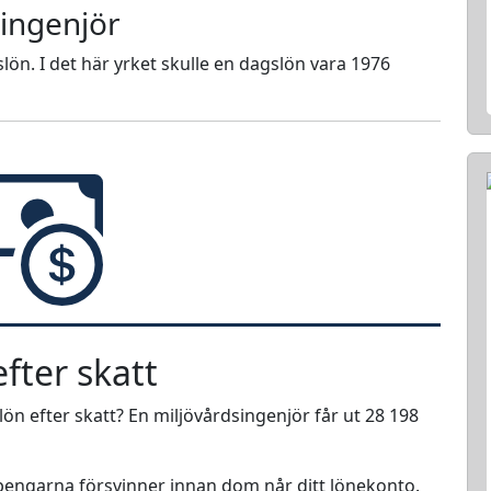
singenjör
lön. I det här yrket skulle en dagslön vara 1976
fter skatt
lön efter skatt? En miljövårdsingenjör får ut 28 198
r pengarna försvinner innan dom når ditt lönekonto.