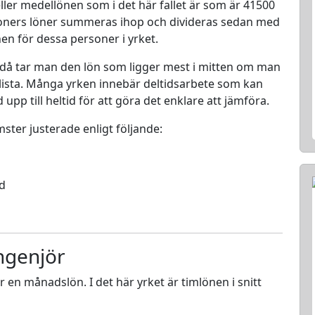
ller medellönen som i det här fallet är som är 41500
rsoners löner summeras ihop och divideras sedan med
nen för dessa personer i yrket.
 då tar man den lön som ligger mest i mitten om man
en lista. Många yrken innebär deltidsarbete som kan
d upp till heltid för att göra det enklare att jämföra.
mster justerade enligt följande:
ed
ngenjör
ör en månadslön. I det här yrket är timlönen i snitt