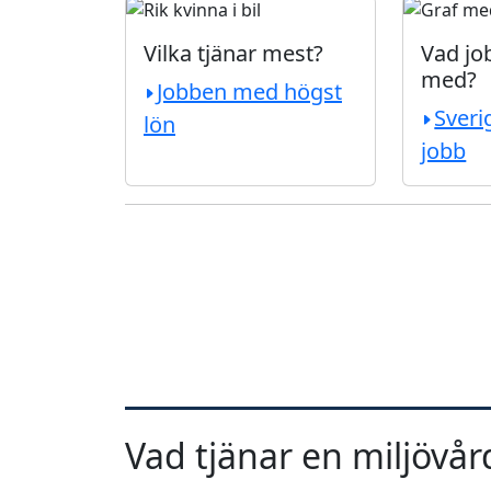
Vilka tjänar mest?
Vad job
med?
Jobben med högst
Sveri
lön
jobb
Vad tjänar en miljövår