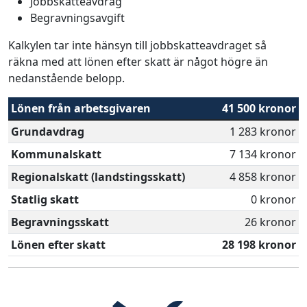
Jobbskatteavdrag
Begravningsavgift
Kalkylen tar inte hänsyn till jobbskatteavdraget så
räkna med att lönen efter skatt är något högre än
nedanstående belopp.
Lönen från arbetsgivaren
41 500 kronor
Grundavdrag
1 283 kronor
Kommunalskatt
7 134 kronor
Regionalskatt (landstingsskatt)
4 858 kronor
Statlig skatt
0 kronor
Begravningsskatt
26 kronor
Lönen efter skatt
28 198 kronor