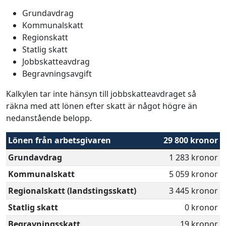
Grundavdrag
Kommunalskatt
Regionskatt
Statlig skatt
Jobbskatteavdrag
Begravningsavgift
Kalkylen tar inte hänsyn till jobbskatteavdraget så
räkna med att lönen efter skatt är något högre än
nedanstående belopp.
Lönen från arbetsgivaren
29 800 kronor
Grundavdrag
1 283 kronor
Kommunalskatt
5 059 kronor
Regionalskatt (landstingsskatt)
3 445 kronor
Statlig skatt
0 kronor
Begravningsskatt
19 kronor