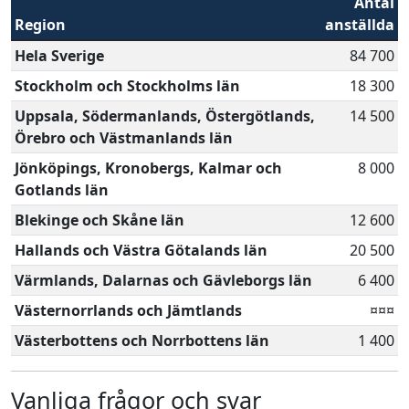
Antal
Region
anställda
Hela Sverige
84 700
Stockholm och Stockholms län
18 300
Uppsala, Södermanlands, Östergötlands,
14 500
Örebro och Västmanlands län
Jönköpings, Kronobergs, Kalmar och
8 000
Gotlands län
Blekinge och Skåne län
12 600
Hallands och Västra Götalands län
20 500
Värmlands, Dalarnas och Gävleborgs län
6 400
Västernorrlands och Jämtlands
¤¤¤
Västerbottens och Norrbottens län
1 400
Vanliga frågor och svar