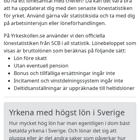
du ha ett lönesamtal med chefen? Då kan det vara bra
att ha uppdaterat dig med den senaste lönestatistiken
för yrket. Använd gärna vår statistiksida och ta med dig
på arbetsintervjun eller löneförhandlingen.
På Yrkeskollen.se använder vi den officiella
lönestatistiken från SCB i all statistik. Lönebeloppet som
visas är bruttolönen som beräknas på följande sätt:
Lön före skatt
Utan eventuell pension
Bonus och tillfälliga ersättningar ingår inte
Incitament och vinstdelningssystem ingår inte
Deltidsanställningar är uppräknade till heltidslöner
Yrkena med högst lön i Sverige
Hur mycket hög lön har man egentligen i dom bäst
betalda yrkena i Sverige. Och lönar det sig att
plugga eller är det andra saker som påverkar hur