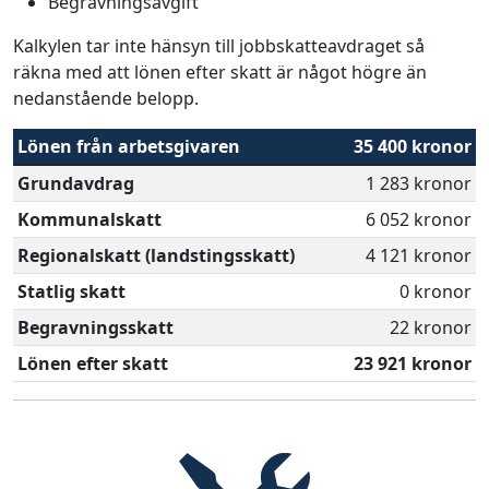
Begravningsavgift
Kalkylen tar inte hänsyn till jobbskatteavdraget så
räkna med att lönen efter skatt är något högre än
nedanstående belopp.
Lönen från arbetsgivaren
35 400 kronor
Grundavdrag
1 283 kronor
Kommunalskatt
6 052 kronor
Regionalskatt (landstingsskatt)
4 121 kronor
Statlig skatt
0 kronor
Begravningsskatt
22 kronor
Lönen efter skatt
23 921 kronor