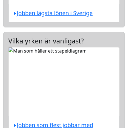
Jobben lägsta lönen i Sverige
Vilka yrken är vanligast?
Jobben som flest jobbar med