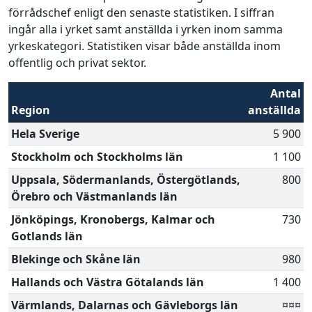
förrådschef enligt den senaste statistiken. I siffran
ingår alla i yrket samt anställda i yrken inom samma
yrkeskategori. Statistiken visar både anställda inom
offentlig och privat sektor.
Antal
Region
anställda
Hela Sverige
5 900
Stockholm och Stockholms län
1 100
Uppsala, Södermanlands, Östergötlands,
800
Örebro och Västmanlands län
Jönköpings, Kronobergs, Kalmar och
730
Gotlands län
Blekinge och Skåne län
980
Hallands och Västra Götalands län
1 400
Värmlands, Dalarnas och Gävleborgs län
¤¤¤