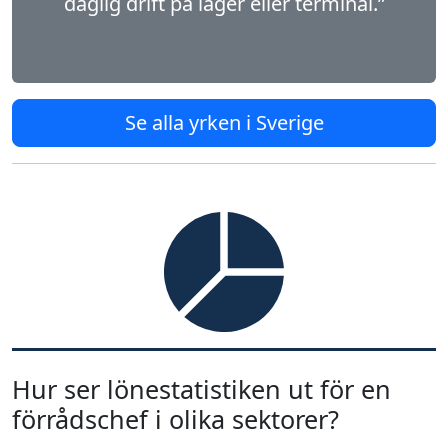
daglig drift på lager eller terminal.”
Se alla yrken i Sverige
Hur ser lönestatistiken ut för en
förrådschef i olika sektorer?