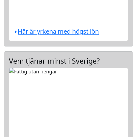
Här är yrkena med högst lön
Vem tjänar minst i Sverige?