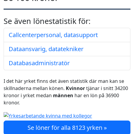
Se även lönestatistik för:
Callcenterpersonal, datasupport
Dataansvarig, datatekniker
Databasadministratör
I det här yrket finns det även statistik där man kan se
skillnaderna mellan könen.
Kvinnor
tjänar i snitt 34200
kronor i yrket medan
männen
har en lön på 36900
kronor.
Se löner för alla 8123 yrken »