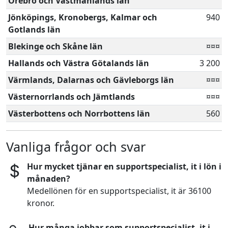
Örebro och Västmanlands län
Jönköpings, Kronobergs, Kalmar och
940
Gotlands län
Blekinge och Skåne län
¤¤¤
Hallands och Västra Götalands län
3 200
Värmlands, Dalarnas och Gävleborgs län
¤¤¤
Västernorrlands och Jämtlands
¤¤¤
Västerbottens och Norrbottens län
560
Vanliga frågor och svar
Hur mycket tjänar en supportspecialist, it i lön i
månaden?
Medellönen för en supportspecialist, it är 36100
kronor.
Hur många jobbar som supportspecialist, it i