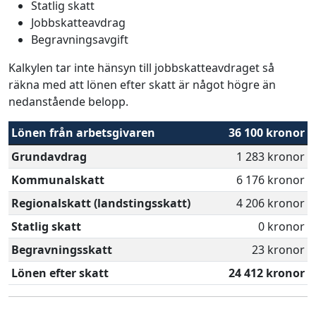
Statlig skatt
Jobbskatteavdrag
Begravningsavgift
Kalkylen tar inte hänsyn till jobbskatteavdraget så
räkna med att lönen efter skatt är något högre än
nedanstående belopp.
Lönen från arbetsgivaren
36 100 kronor
Grundavdrag
1 283 kronor
Kommunalskatt
6 176 kronor
Regionalskatt (landstingsskatt)
4 206 kronor
Statlig skatt
0 kronor
Begravningsskatt
23 kronor
Lönen efter skatt
24 412 kronor