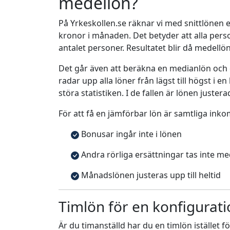
medellön?
På Yrkeskollen.se räknar vi med snittlönen e
kronor i månaden. Det betyder att alla pe
antalet personer. Resultatet blir då medellö
Det går även att beräkna en medianlön och
radar upp alla löner från lägst till högst i 
störa statistiken. I de fallen är lönen justera
För att få en jämförbar lön är samtliga inko
Bonusar ingår inte i lönen
Andra rörliga ersättningar tas inte m
Månadslönen justeras upp till heltid
Timlön för en konfigurati
Är du timanställd har du en timlön istället f