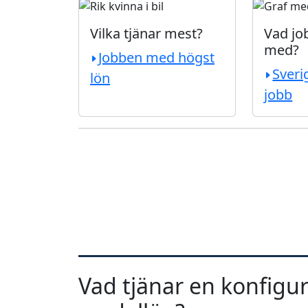
Vilka tjänar mest?
Vad job
med?
Jobben med högst
Sveri
lön
jobb
Vad tjänar en konfigura