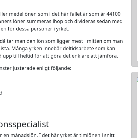
ller medellönen som i det här fallet är som är 44100
rsoners löner summeras ihop och divideras sedan med
nen för dessa personer i yrket.
 då tar man den lön som ligger mest i mitten om man
en lista. Många yrken innebär deltidsarbete som kan
d upp till heltid för att göra det enklare att jämföra.
mster justerade enligt följande:
ed
onsspecialist
ör en månadslön. I det här yrket är timlönen i snitt