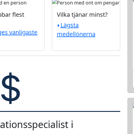
bar flest
Vilka tjänar minst?
Lägsta
ges vanligaste
medellönerna
tionsspecialist i