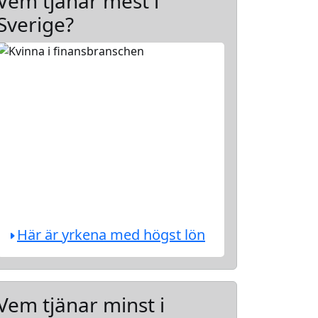
Vem tjänar mest i
Sverige?
Här är yrkena med högst lön
Vem tjänar minst i