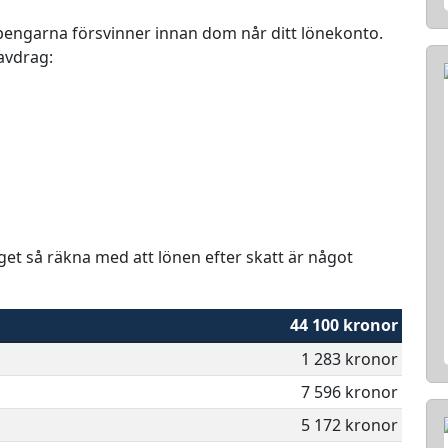
r pengarna försvinner innan dom når ditt lönekonto.
 avdrag:
aget så räkna med att lönen efter skatt är något
44 100 kronor
1 283 kronor
7 596 kronor
5 172 kronor