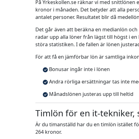
På Yrkeskollen.se räknar vi med snittlönen e
kronor i månaden. Det betyder att alla pe
antalet personer. Resultatet blir då medellö
Det går även att beräkna en medianlön och
radar upp alla löner från lägst till högst i 
störa statistiken. I de fallen är lönen justera
För att få en jämförbar lön är samtliga inko
Bonusar ingår inte i lönen
Andra rörliga ersättningar tas inte m
Månadslönen justeras upp till heltid
Timlön för en it-tekniker,
Är du timanställd har du en timlön istället f
264 kronor.