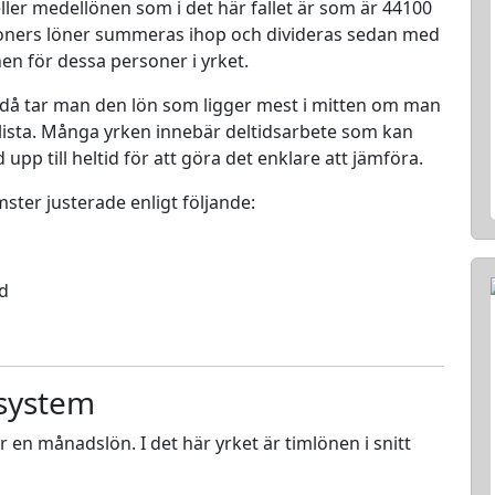
ller medellönen som i det här fallet är som är 44100
rsoners löner summeras ihop och divideras sedan med
nen för dessa personer i yrket.
 då tar man den lön som ligger mest i mitten om man
en lista. Många yrken innebär deltidsarbete som kan
d upp till heltid för att göra det enklare att jämföra.
mster justerade enligt följande:
ed
 system
ör en månadslön. I det här yrket är timlönen i snitt