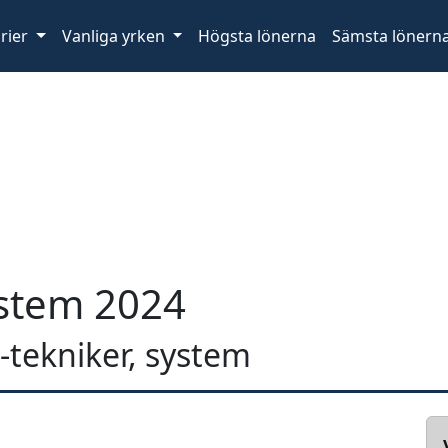
rier
Vanliga yrken
Högsta lönerna
Sämsta lönern
system 2024
it-tekniker, system