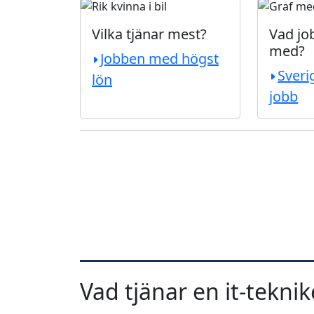
Vilka tjänar mest?
Vad job
med?
Jobben med högst
Sveri
lön
jobb
Vad tjänar en it-tekni