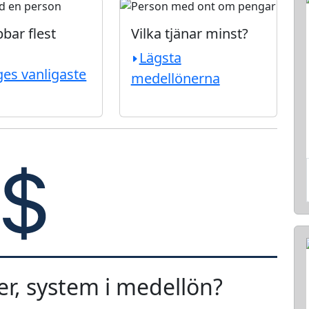
bar flest
Vilka tjänar minst?
Lägsta
ges vanligaste
medellönerna
ker, system i medellön?