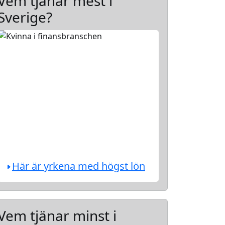
Vem tjänar mest i
Sverige?
Här är yrkena med högst lön
Vem tjänar minst i