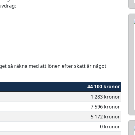
 avdrag:
aget så räkna med att lönen efter skatt är något
44 100 kronor
1 283 kronor
7 596 kronor
5 172 kronor
0 kronor