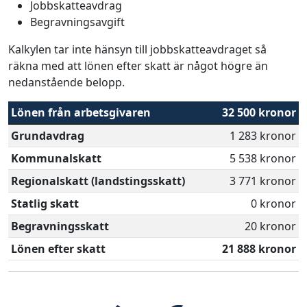
Jobbskatteavdrag
Begravningsavgift
Kalkylen tar inte hänsyn till jobbskatteavdraget så
räkna med att lönen efter skatt är något högre än
nedanstående belopp.
Lönen från arbetsgivaren
32 500 kronor
Grundavdrag
1 283 kronor
Kommunalskatt
5 538 kronor
Regionalskatt (landstingsskatt)
3 771 kronor
Statlig skatt
0 kronor
Begravningsskatt
20 kronor
Lönen efter skatt
21 888 kronor