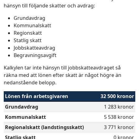
hänsyn till följande skatter och avdrag:
Grundavdrag
Kommunalskatt
Regionskatt
Statlig skatt
Jobbskatteavdrag
Begravningsavgift
Kalkylen tar inte hänsyn till jobbskatteavdraget så
räkna med att lönen efter skatt är något högre än
nedanstående belopp.
Lönen från arbetsgivaren
32 500 kronor
Grundavdrag
1 283 kronor
Kommunalskatt
5 538 kronor
Regionalskatt (landstingsskatt)
3 771 kronor
Statlig skatt
0 kronor