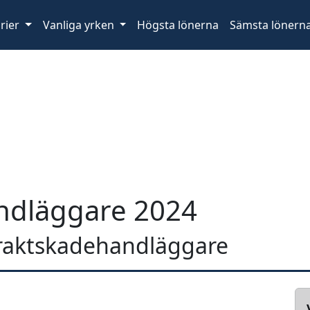
rier
Vanliga yrken
Högsta lönerna
Sämsta lönern
ndläggare 2024
 fraktskadehandläggare