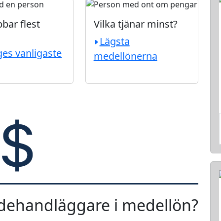
bar flest
Vilka tjänar minst?
Lägsta
ges vanligaste
medellönerna
adehandläggare i medellön?