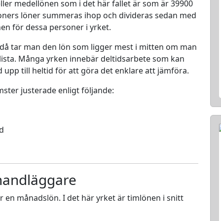
ller medellönen som i det här fallet är som är 39900
rsoners löner summeras ihop och divideras sedan med
nen för dessa personer i yrket.
 då tar man den lön som ligger mest i mitten om man
en lista. Många yrken innebär deltidsarbete som kan
d upp till heltid för att göra det enklare att jämföra.
mster justerade enligt följande:
ed
ehandläggare
ör en månadslön. I det här yrket är timlönen i snitt