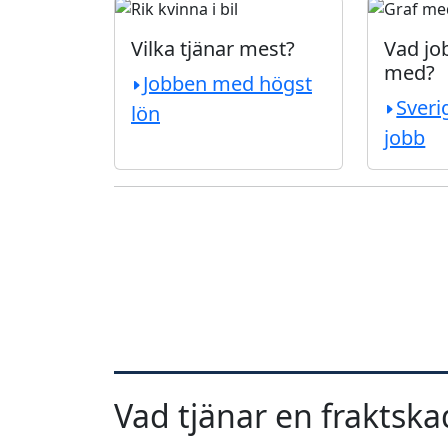
Vilka tjänar mest?
Vad job
med?
Jobben med högst
Sveri
lön
jobb
Vad tjänar en fraktsk