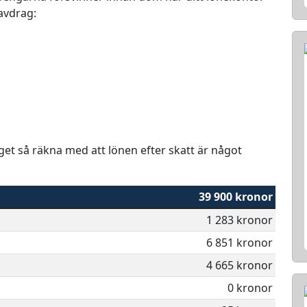
 avdrag:
aget så räkna med att lönen efter skatt är något
39 900 kronor
1 283 kronor
6 851 kronor
4 665 kronor
0 kronor