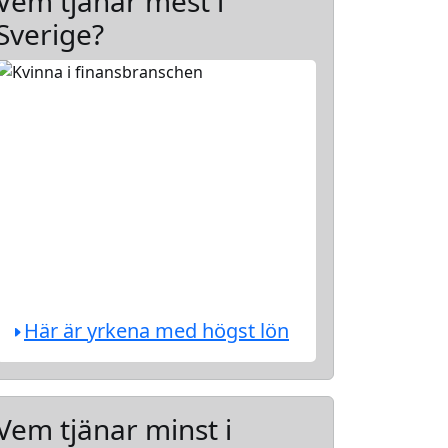
Vem tjänar mest i
Sverige?
Här är yrkena med högst lön
Vem tjänar minst i