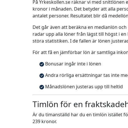
På Yrkeskollen.se räknar vi med snittlönen e
kronor i månaden. Det betyder att alla pe
antalet personer. Resultatet blir då medellö
Det går även att beräkna en medianlön och
radar upp alla löner från lägst till högst i 
störa statistiken. I de fallen är lönen justera
För att få en jämförbar lön är samtliga inko
Bonusar ingår inte i lönen
Andra rörliga ersättningar tas inte m
Månadslönen justeras upp till heltid
Timlön för en fraktskad
Är du timanställd har du en timlön istället f
239 kronor.