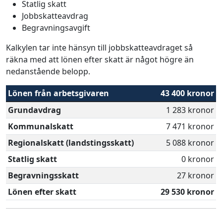
Statlig skatt
Jobbskatteavdrag
Begravningsavgift
Kalkylen tar inte hänsyn till jobbskatteavdraget så
räkna med att lönen efter skatt är något högre än
nedanstående belopp.
Lönen från arbetsgivaren
43 400 kronor
Grundavdrag
1 283 kronor
Kommunalskatt
7 471 kronor
Regionalskatt (landstingsskatt)
5 088 kronor
Statlig skatt
0 kronor
Begravningsskatt
27 kronor
Lönen efter skatt
29 530 kronor