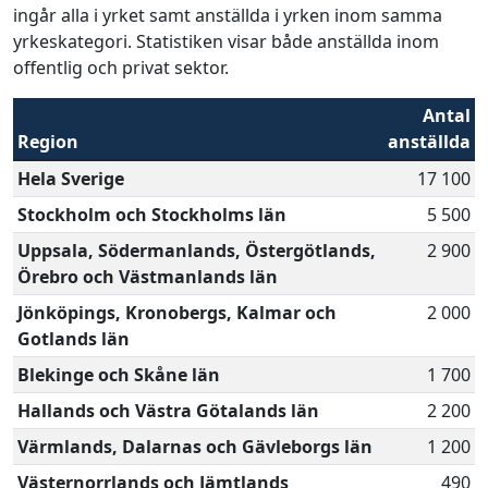
ingår alla i yrket samt anställda i yrken inom samma
yrkeskategori. Statistiken visar både anställda inom
offentlig och privat sektor.
Antal
Region
anställda
Hela Sverige
17 100
Stockholm och Stockholms län
5 500
Uppsala, Södermanlands, Östergötlands,
2 900
Örebro och Västmanlands län
Jönköpings, Kronobergs, Kalmar och
2 000
Gotlands län
Blekinge och Skåne län
1 700
Hallands och Västra Götalands län
2 200
Värmlands, Dalarnas och Gävleborgs län
1 200
Västernorrlands och Jämtlands
490