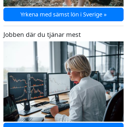
Yrkena med sämst lön i Sverige »
Jobben där du tjänar mest