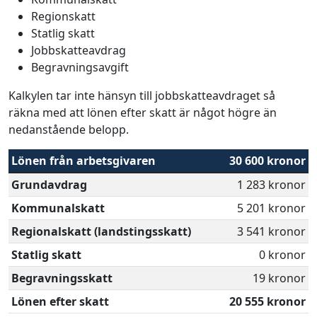
Regionskatt
Statlig skatt
Jobbskatteavdrag
Begravningsavgift
Kalkylen tar inte hänsyn till jobbskatteavdraget så
räkna med att lönen efter skatt är något högre än
nedanstående belopp.
Lönen från arbetsgivaren
30 600 kronor
Grundavdrag
1 283 kronor
Kommunalskatt
5 201 kronor
Regionalskatt (landstingsskatt)
3 541 kronor
Statlig skatt
0 kronor
Begravningsskatt
19 kronor
Lönen efter skatt
20 555 kronor