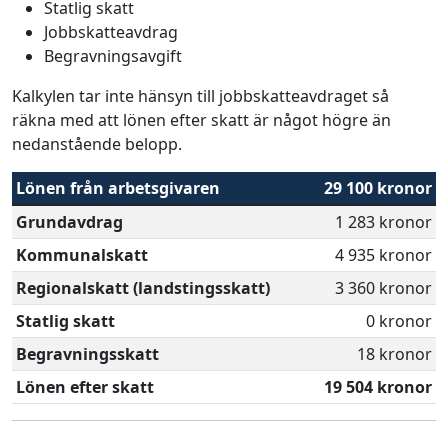
Statlig skatt
Jobbskatteavdrag
Begravningsavgift
Kalkylen tar inte hänsyn till jobbskatteavdraget så
räkna med att lönen efter skatt är något högre än
nedanstående belopp.
Lönen från arbetsgivaren
29 100 kronor
Grundavdrag
1 283 kronor
Kommunalskatt
4 935 kronor
Regionalskatt (landstingsskatt)
3 360 kronor
Statlig skatt
0 kronor
Begravningsskatt
18 kronor
Lönen efter skatt
19 504 kronor