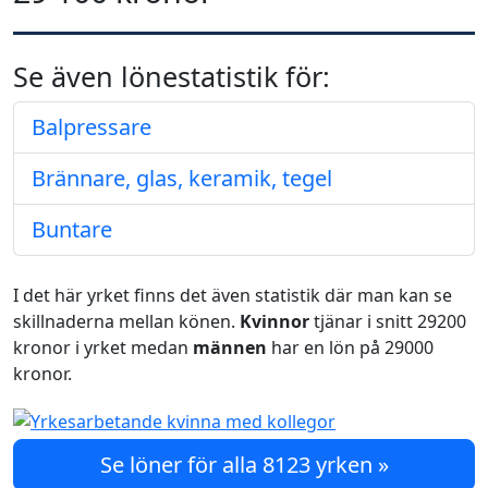
Se även lönestatistik för:
Balpressare
Brännare, glas, keramik, tegel
Buntare
I det här yrket finns det även statistik där man kan se
skillnaderna mellan könen.
Kvinnor
tjänar i snitt 29200
kronor i yrket medan
männen
har en lön på 29000
kronor.
Se löner för alla 8123 yrken »