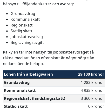
hänsyn till följande skatter och avdrag:
Grundavdrag
Kommunalskatt
Regionskatt
Statlig skatt
Jobbskatteavdrag
Begravningsavgift
Kalkylen tar inte hänsyn till jobbskatteavdraget så
räkna med att lönen efter skatt är något högre än
nedanstående belopp.
Lönen från arbetsgivaren
29 100 kronor
Grundavdrag
1 283 kronor
Kommunalskatt
4 935 kronor
Regionalskatt (landstingsskatt)
3 360 kronor
Statlig skatt
0 kronor