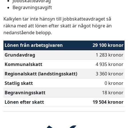
Jobbskatteavdrag
Begravningsavgift
Kalkylen tar inte hänsyn till jobbskatteavdraget så
räkna med att lönen efter skatt är något högre än
nedanstående belopp.
Lönen från arbetsgivaren
29 100 kronor
Grundavdrag
1 283 kronor
Kommunalskatt
4 935 kronor
Regionalskatt (landstingsskatt)
3 360 kronor
Statlig skatt
0 kronor
Begravningsskatt
18 kronor
Lönen efter skatt
19 504 kronor