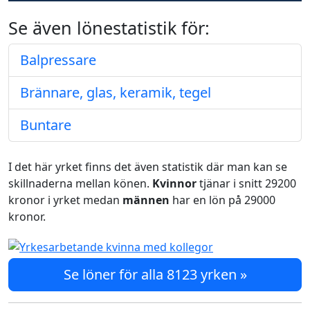
Se även lönestatistik för:
Balpressare
Brännare, glas, keramik, tegel
Buntare
I det här yrket finns det även statistik där man kan se
skillnaderna mellan könen.
Kvinnor
tjänar i snitt 29200
kronor i yrket medan
männen
har en lön på 29000
kronor.
Se löner för alla 8123 yrken »