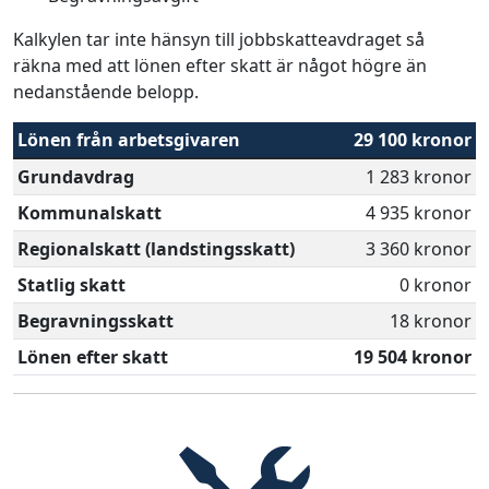
Kalkylen tar inte hänsyn till jobbskatteavdraget så
räkna med att lönen efter skatt är något högre än
nedanstående belopp.
Lönen från arbetsgivaren
29 100 kronor
Grundavdrag
1 283 kronor
Kommunalskatt
4 935 kronor
Regionalskatt (landstingsskatt)
3 360 kronor
Statlig skatt
0 kronor
Begravningsskatt
18 kronor
Lönen efter skatt
19 504 kronor