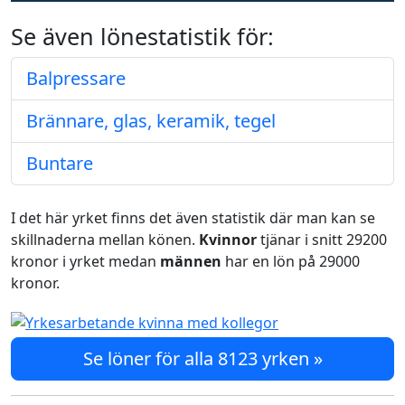
Se även lönestatistik för:
Balpressare
Brännare, glas, keramik, tegel
Buntare
I det här yrket finns det även statistik där man kan se
skillnaderna mellan könen.
Kvinnor
tjänar i snitt 29200
kronor i yrket medan
männen
har en lön på 29000
kronor.
Se löner för alla 8123 yrken »