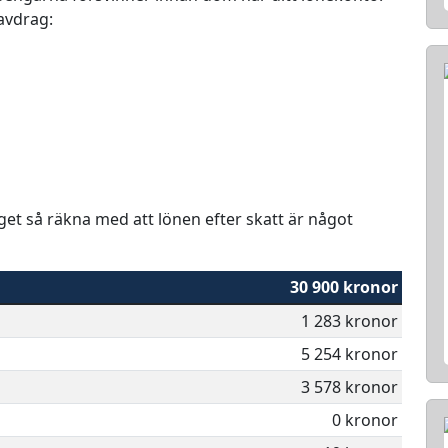
 avdrag:
aget så räkna med att lönen efter skatt är något
30 900 kronor
1 283 kronor
5 254 kronor
3 578 kronor
0 kronor