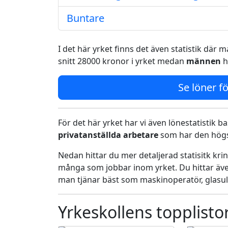
Buntare
I det här yrket finns det även statistik där
snitt 28000 kronor i yrket medan
männen
h
Se löner fö
För det här yrket har vi även lönestatistik ba
privatanställda arbetare
som har den högst
Nedan hittar du mer detaljerad statisitk kr
många som jobbar inom yrket. Du hittar äve
man tjänar bäst som maskinoperatör, glasul
Yrkeskollens topplisto