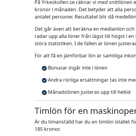
På Yrkeskollen.se räknar vi med snittlönen e
kronor i månaden. Det betyder att alla pe
antalet personer. Resultatet blir då medellö
Det går även att beräkna en medianlön och
radar upp alla löner från lägst till högst i 
störa statistiken. I de fallen är lönen justera
För att få en jämförbar lön är samtliga inko
Bonusar ingår inte i lönen
Andra rörliga ersättningar tas inte m
Månadslönen justeras upp till heltid
Timlön för en maskinopera
Är du timanställd har du en timlön istället f
185 kronor.