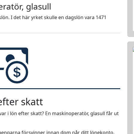
atör, glasull
lön. I det här yrket skulle en dagslön vara 1471
fter skatt
r i lön efter skatt? En maskinoperatör, glasull får ut
r pengarna försvinner innan dom når ditt lönekonto.