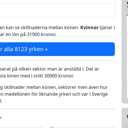
 man kan se skillnaderna mellan könen.
Kvinnor
tjänar i
ar en lön på 31900 kronor.
r alla 8123 yrken »
serat på vilken sektor man är anställd i. Det är
a lönen med i snitt 30900 kronor.
ing skillnader mellan könen, sektorer men även hur
n medellönen för liknande yrken och var i Sverige
l.
r