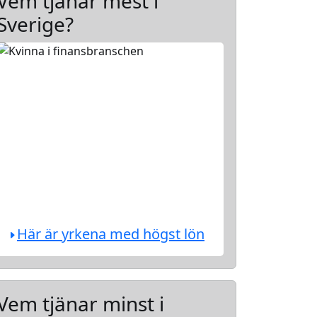
Vem tjänar mest i
Sverige?
Här är yrkena med högst lön
Vem tjänar minst i