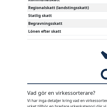
Regionalskatt (landstingsskatt)
Statlig skatt
Begravningsskatt
Lönen efter skatt
Vad gör en virkessorterare?
Vi har inga detaljer kring vad en virkessor
yrket tillhör en bredare yrkeskategori där v