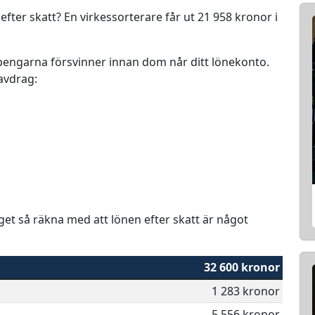
efter skatt? En virkessorterare får ut 21 958 kronor i
r pengarna försvinner innan dom når ditt lönekonto.
 avdrag:
aget så räkna med att lönen efter skatt är något
32 600 kronor
1 283 kronor
5 556 kronor