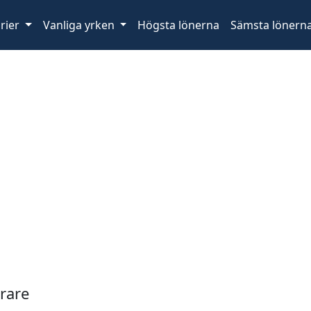
rier
Vanliga yrken
Högsta lönerna
Sämsta lönern
erare