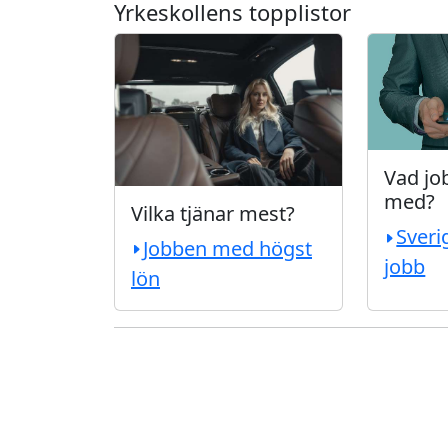
Yrkeskollens topplistor
Vad job
med?
Vilka tjänar mest?
Sveri
Jobben med högst
jobb
lön