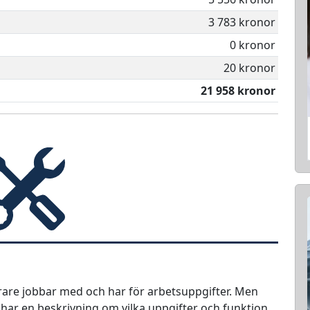
3 783 kronor
0 kronor
20 kronor
21 958 kronor
terare jobbar med och har för arbetsuppgifter. Men
i har en beskrivning om vilka uppgifter och funktion