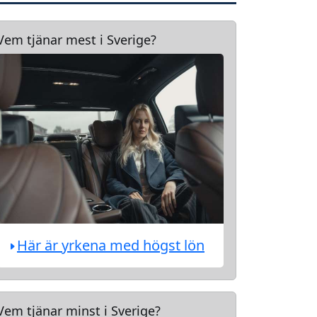
Vem tjänar mest i Sverige?
Här är yrkena med högst lön
Vem tjänar minst i Sverige?