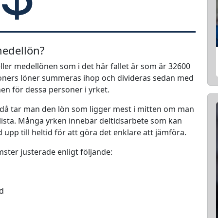
medellön?
ller medellönen som i det här fallet är som är 32600
rsoners löner summeras ihop och divideras sedan med
nen för dessa personer i yrket.
 då tar man den lön som ligger mest i mitten om man
en lista. Många yrken innebär deltidsarbete som kan
d upp till heltid för att göra det enklare att jämföra.
mster justerade enligt följande:
ed