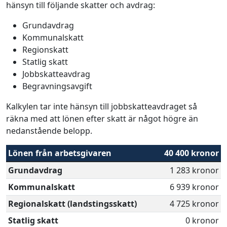
hänsyn till följande skatter och avdrag:
Grundavdrag
Kommunalskatt
Regionskatt
Statlig skatt
Jobbskatteavdrag
Begravningsavgift
Kalkylen tar inte hänsyn till jobbskatteavdraget så
räkna med att lönen efter skatt är något högre än
nedanstående belopp.
Lönen från arbetsgivaren
40 400 kronor
Grundavdrag
1 283 kronor
Kommunalskatt
6 939 kronor
Regionalskatt (landstingsskatt)
4 725 kronor
Statlig skatt
0 kronor