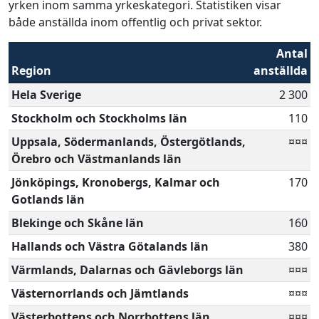
yrken inom samma yrkeskategori. Statistiken visar
både anställda inom offentlig och privat sektor.
Antal
Region
anställda
Hela Sverige
2 300
Stockholm och Stockholms län
110
Uppsala, Södermanlands, Östergötlands,
¤¤¤
Örebro och Västmanlands län
Jönköpings, Kronobergs, Kalmar och
170
Gotlands län
Blekinge och Skåne län
160
Hallands och Västra Götalands län
380
Värmlands, Dalarnas och Gävleborgs län
¤¤¤
Västernorrlands och Jämtlands
¤¤¤
Västerbottens och Norrbottens län
¤¤¤