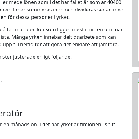
ller medellönen som i det här fallet är som är 40400
rsoners löner summeras ihop och divideras sedan med
nen för dessa personer i yrket.
 då tar man den lön som ligger mest i mitten om man
en lista. Många yrken innebär deltidsarbete som kan
d upp till heltid för att göra det enklare att jämföra.
mster justerade enligt följande:
ed
eratör
ör en månadslön. I det här yrket är timlönen i snitt