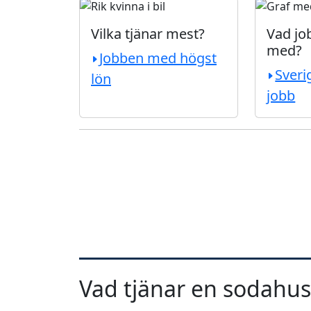
Vilka tjänar mest?
Vad job
med?
Jobben med högst
Sveri
lön
jobb
Vad tjänar en sodahus