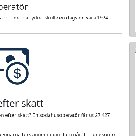
peratör
lön. I det här yrket skulle en dagslön vara 1924
fter skatt
n efter skatt? En sodahusoperatör får ut 27 427
r pengarna försvinner innan dom når ditt lönekonto.